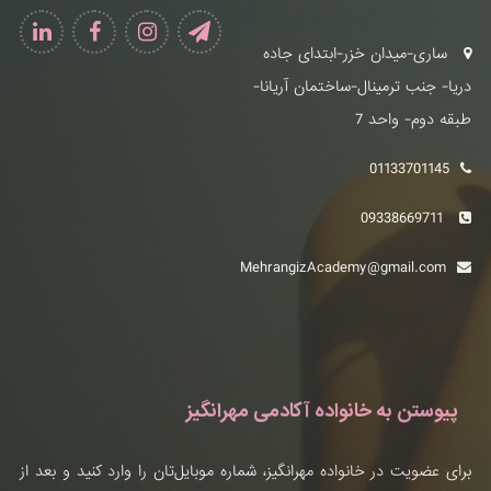
ساری-میدان خزر-ابتدای جاده
دریا- جنب ترمینال-ساختمان آریانا-
طبقه دوم- واحد 7
01133701145
09338669711
MehrangizAcademy@gmail.com
پیوستن به خانواده آکادمی مهرانگیز
برای عضویت در خانواده مهرانگیز، شماره موبایل‌تان را وارد کنید و بعد از