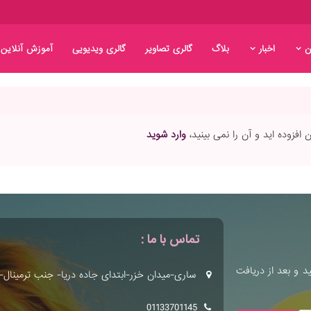
ن
اخبار
بلاگ
گالری تصاویر
گالری ویدیویی
آموزش آنلاین
افزوده اید و آن را نمی بینید،
وارد شوید
تماس با ما :
ید و بعد از دریافت
ساری-میدان خزر-ابتدای جاده دریا- جنب ترمینال-سا
01133701145