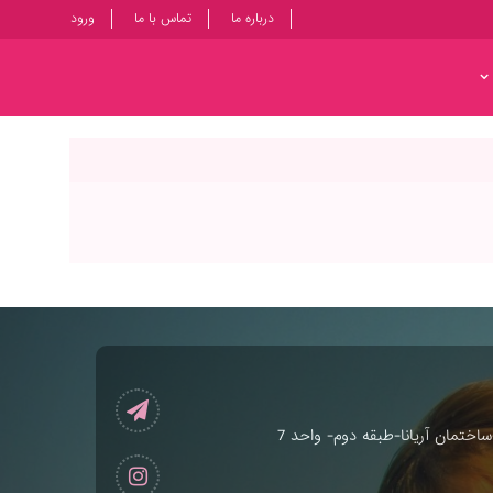
درباره ما
تماس با ما
ورود
ختمان آریانا-طبقه دوم- واحد 7